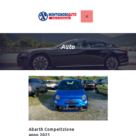
HOME
AUTO
Auto
VEICOLI COMMERCIALI
CAMPER
CHI SIAMO
SERVIZI
CONTATTI
Abarth Competizione
anno 2021