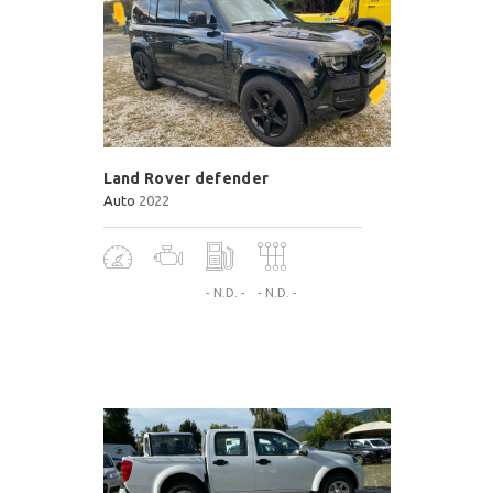
Land Rover defender
Auto
2022
- N.D. -
- N.D. -